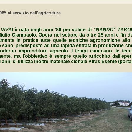
5 al servizio dell'agricoltura
 VIVAI
è nata negli anni '80 per volere di
"NANDO" TARO
l figlio Giampaolo. Opera nel settore da oltre 25 anni e fin da
ente in pratica tutte quelle tecniche agronomiche allo
co sano, predisposto ad una rapida entrata in produzione che
oderno imprenditore agricolo. I tempi cambiano, le tecni
nte, ma l'obbiettivo è sempre quello arricchito dall'eper
anni si utilizza inoltre materiale clonale Virus Esente (portai