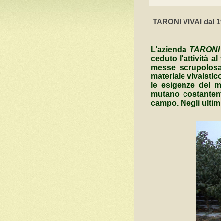
TARONI VIVAI dal 198
L’azienda
TARONI
ceduto l'attività a
messe scrupolosam
materiale vivaisti
le esigenze del m
mutano costanteme
campo. Negli ultimi 