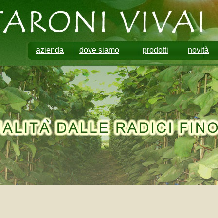
azienda
dove siamo
prodotti
novità