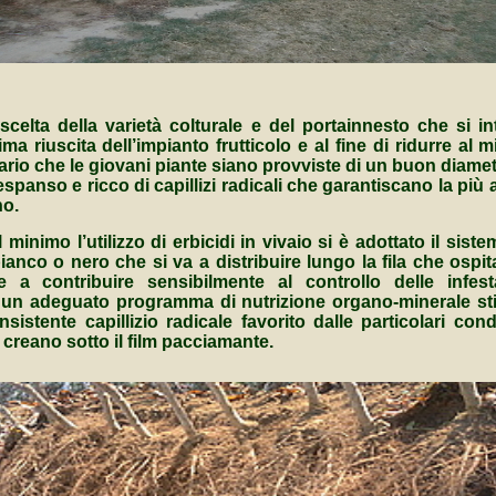
 scelta della varietà colturale e del portainnesto che si 
ma riuscita dell’impianto frutticolo e al fine di ridurre al 
rio che le giovani piante siano provviste di un buon diamet
spanso e ricco di capillizi radicali che garantiscano la pi
no.
al minimo l’utilizzo di erbicidi in vivaio si è adottato il sis
ianco o nero che si va a distribuire lungo la fila che ospit
re a contribuire sensibilmente al controllo delle infest
n adeguato programma di nutrizione organo-minerale stim
sistente capillizio radicale favorito dalle particolari cond
 creano sotto il film pacciamante.